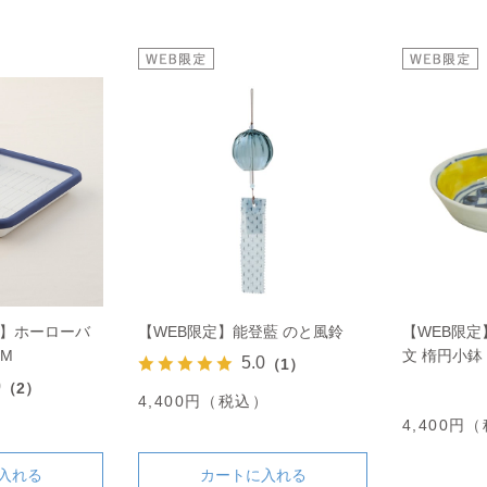
ト】ホーローバ
【WEB限定】能登藍 のと風鈴
【WEB限定
M
文 楕円小鉢
5.0
（1）
0
（2）
4,400円（税込）
）
4,400円
入れる
カートに入れる