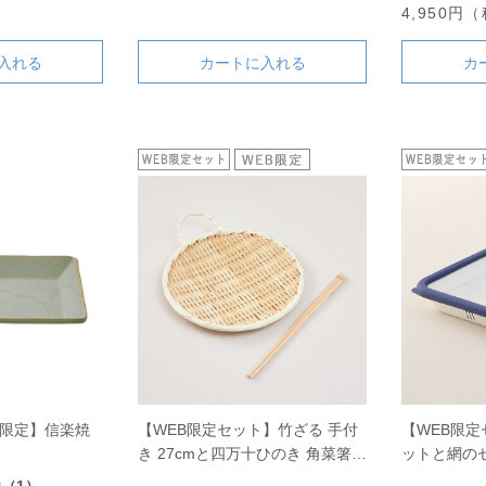
）
4,950円
入れる
カートに入れる
カ
舗限定】信楽焼
【WEB限定セット】竹ざる 手付
【WEB限
き 27cmと四万十ひのき 角菜箸の
ットと網のセ
セット
0
（1）