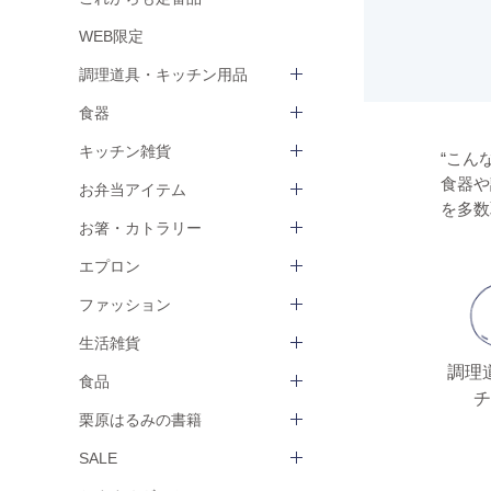
WEB限定
調理道具・キッチン用品
食器
キッチン雑貨
“こん
食器や
お弁当アイテム
を多数
お箸・カトラリー
エプロン
ファッション
生活雑貨
調理
食品
チ
栗原はるみの書籍
SALE