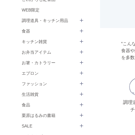
WEB限定
調理道具・キッチン用品
食器
キッチン雑貨
“こん
食器や
お弁当アイテム
を多数
お箸・カトラリー
エプロン
ファッション
生活雑貨
調理
食品
チ
栗原はるみの書籍
SALE