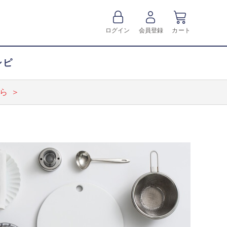
ログイン
会員登録
カート
シピ
ら ＞