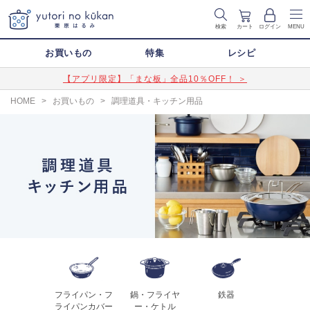
検索
カート
ログイン
MENU
お買いもの
特集
レシピ
【アプリ限定】「まな板」全品10％OFF！ ＞
HOME
>
お買いもの
>
調理道具・キッチン用品
フライパン・フ
鍋・フライヤ
鉄器
ライパンカバー
ー・ケトル