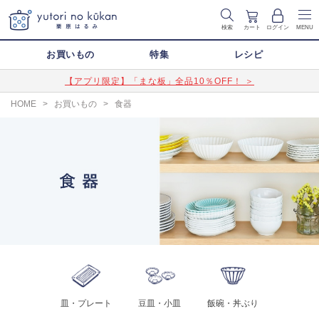
検索
カート
ログイン
MENU
お買いもの
特集
レシピ
【アプリ限定】「まな板」全品10％OFF！ ＞
HOME
>
お買いもの
>
食器
皿・プレート
豆皿・小皿
飯碗・丼ぶり