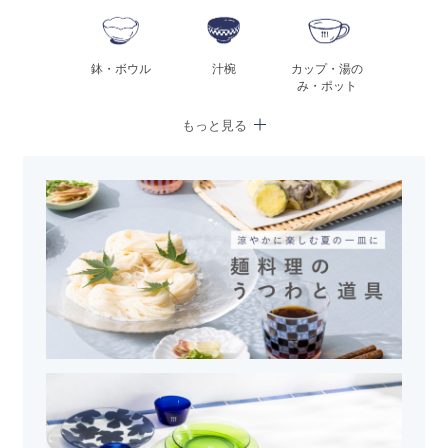
鉢・ボウル
汁椀
カップ・湯の
み・ポット