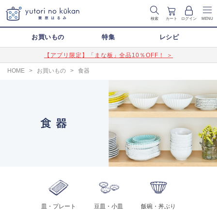
検索
カート
ログイン
MENU
お買いもの
特集
レシピ
【アプリ限定】「まな板」全品10％OFF！ ＞
HOME
>
お買いもの
>
食器
皿・プレート
豆皿・小皿
飯碗・丼ぶり