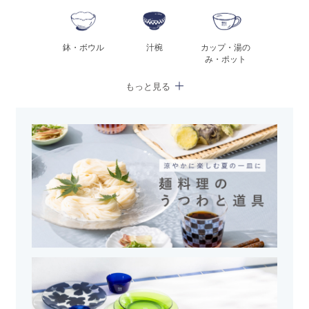
鉢・ボウル
汁椀
カップ・湯の
み・ポット