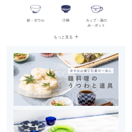
鉢・ボウル
汁椀
カップ・湯の
み・ポット