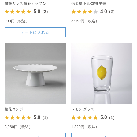
耐熱ガラス 輪花カップ S
信楽焼 トルコ釉 平鉢
5.0
4.0
（2）
（2）
990円（税込）
3,960円（税込）
カートに入れる
輪花コンポート
レモン グラス
5.0
5.0
（1）
（1）
3,960円（税込）
1,320円（税込）