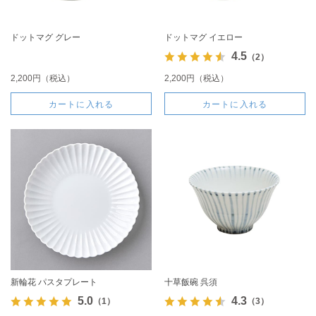
ドットマグ グレー
ドットマグ イエロー
4.5
（2）
2,200円（税込）
2,200円（税込）
カートに入れる
カートに入れる
新輪花 パスタプレート
十草飯碗 呉須
5.0
4.3
（1）
（3）