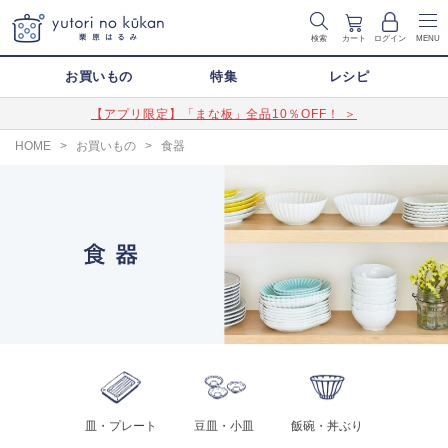
検索
カート
ログイン
MENU
お買いもの
特集
レシピ
【アプリ限定】「まな板」全品10％OFF！ ＞
HOME
>
お買いもの
>
食器
皿・プレート
豆皿・小皿
飯碗・丼ぶり