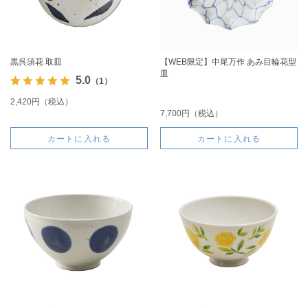
黒呉須花 取皿
【WEB限定】中尾万作 あみ目輪花型
皿
5.0
（1）
2,420円（税込）
7,700円（税込）
カートに入れる
カートに入れる