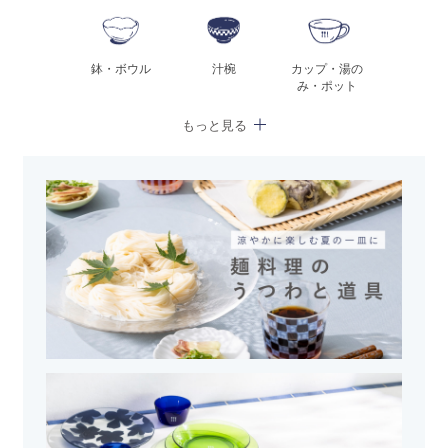
鉢・ボウル
汁椀
カップ・湯の
み・ポット