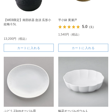
【WEB限定】南部鉄器 急須 瓜形小
平小鉢 黄瀬戸
紋梅 0.5L
5.0
（1）
1,540円（税込）
13,200円（税込）
カートに入れる
カートに入れる
ぶどう 23cmオーバル皿
輪花オーバルボウル L