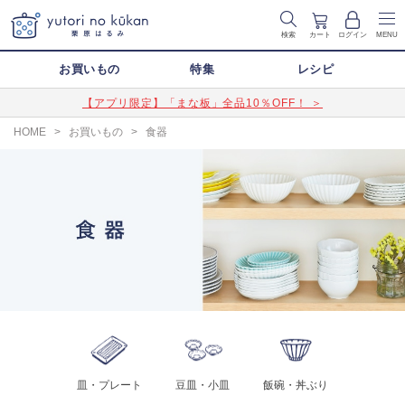
検索
カート
ログイン
MENU
お買いもの
特集
レシピ
【アプリ限定】「まな板」全品10％OFF！ ＞
HOME
>
お買いもの
>
食器
皿・プレート
豆皿・小皿
飯碗・丼ぶり