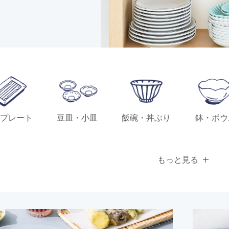
プレート
豆皿・小皿
飯碗・丼ぶり
鉢・ボウ