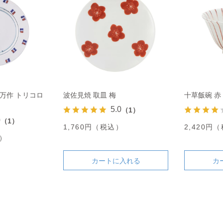
万作 トリコロ
波佐見焼 取皿 梅
十草飯碗 赤
5.0
（1）
0
（1）
1,760円（税込）
2,420円
込）
カートに入れる
カ