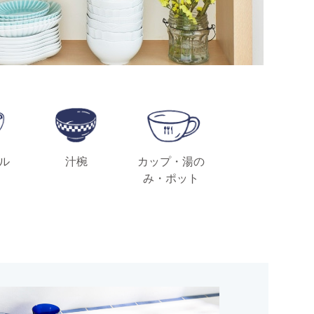
ル
汁椀
カップ・湯の
み・ポット