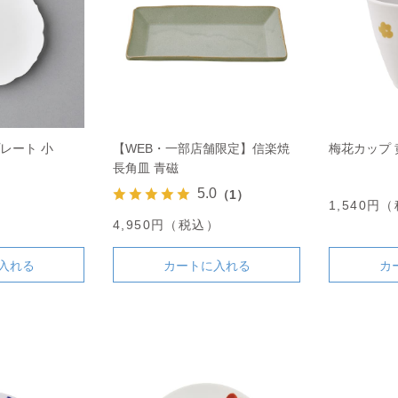
レート 小
【WEB・一部店舗限定】信楽焼
梅花カップ 
長角皿 青磁
5.0
（1）
）
1,540円
4,950円（税込）
入れる
カートに入れる
カ