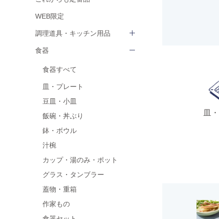
WEB限定
調理道具・キッチン用品
食器
食器すべて
皿・プレート
豆皿・小皿
皿・
飯碗・丼ぶり
鉢・ボウル
汁椀
カップ・湯のみ・ポット
グラス・タンブラー
蓋物・重箱
作家もの
食器セット