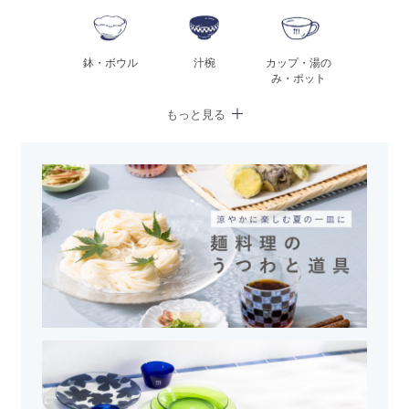
鉢・ボウル
汁椀
カップ・湯の
み・ポット