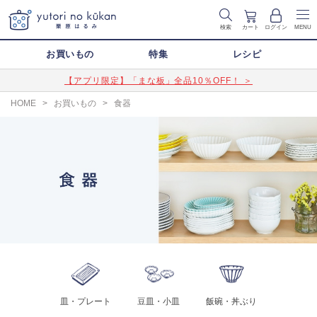
検索
カート
ログイン
MENU
お買いもの
特集
レシピ
【アプリ限定】「まな板」全品10％OFF！ ＞
HOME
>
お買いもの
>
食器
皿・プレート
豆皿・小皿
飯碗・丼ぶり