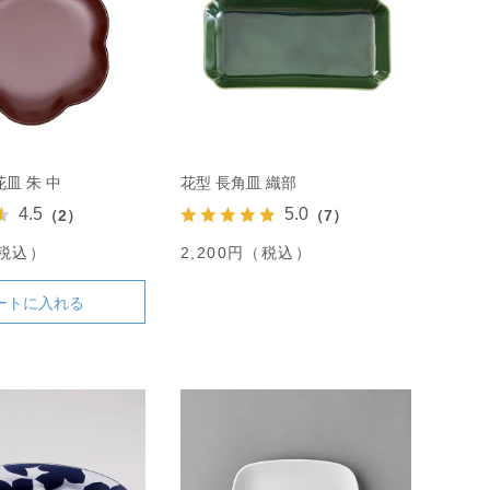
皿 朱 中
花型 長角皿 織部
4.5
5.0
（2）
（7）
（税込）
2,200円（税込）
ートに入れる