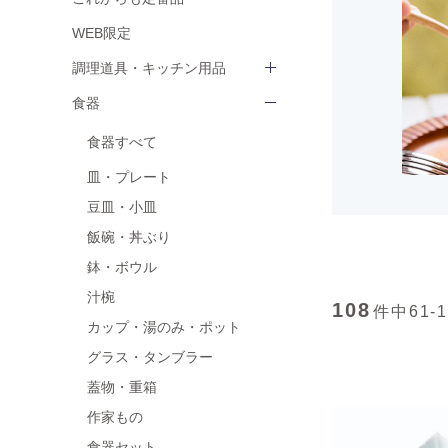
WEB限定
調理道具・キッチン用品
食器
食器すべて
皿・プレート
豆皿・小皿
飯碗・丼ぶり
鉢・ボウル
汁椀
108
件中
61-
カップ・湯のみ・ポット
グラス・タンブラー
蓋物・重箱
作家もの
食器セット