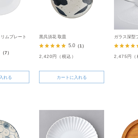
バル リムプレート
黒呉須花 取皿
ガラス深型プ
5.0
（1）
7
（7）
2,420円（税込）
2,475円
）
入れる
カートに入れる