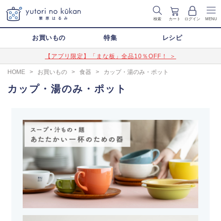
検索
カート
ログイン
MENU
お買いもの
特集
レシピ
【アプリ限定】「まな板」全品10％OFF！ ＞
HOME
>
お買いもの
>
食器
>
カップ・湯のみ・ポット
カップ・湯のみ・ポット