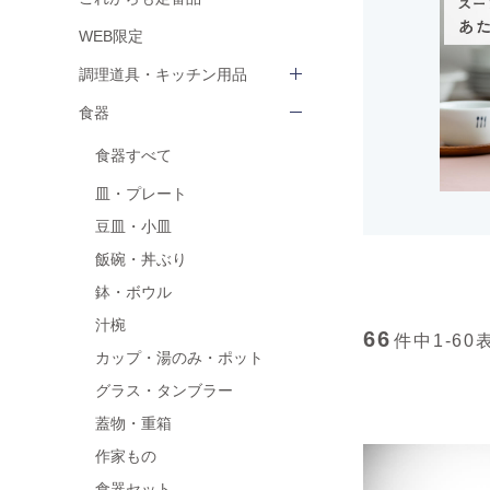
WEB限定
調理道具・キッチン用品
食器
食器すべて
皿・プレート
豆皿・小皿
飯碗・丼ぶり
鉢・ボウル
汁椀
66
件中
1-60
カップ・湯のみ・ポット
グラス・タンブラー
蓋物・重箱
作家もの
食器セット