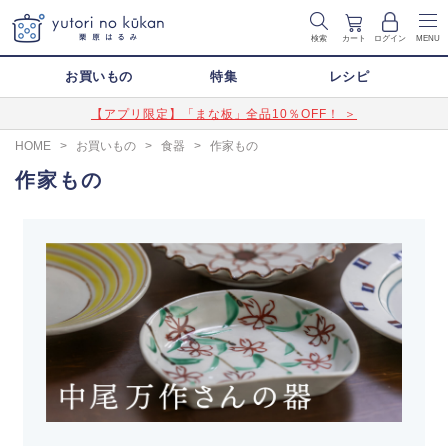
検索
カート
ログイン
MENU
お買いもの
特集
レシピ
【アプリ限定】「まな板」全品10％OFF！ ＞
HOME
>
お買いもの
>
食器
>
作家もの
作家もの