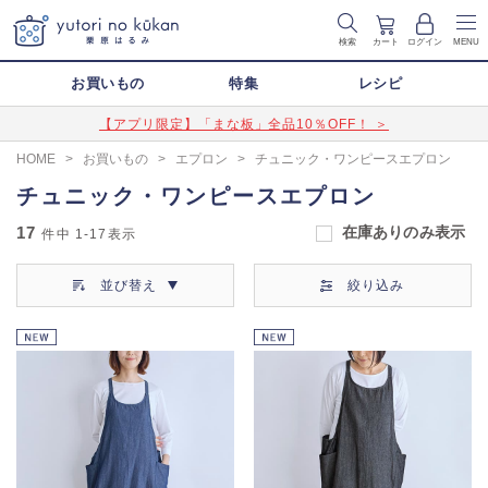
検索
カート
ログイン
MENU
お買いもの
特集
レシピ
【アプリ限定】「まな板」全品10％OFF！ ＞
HOME
>
お買いもの
>
エプロン
>
チュニック・ワンピースエプロン
チュニック・ワンピースエプロン
17
在庫ありのみ表示
件中
1-17
表示
並び替え
絞り込み