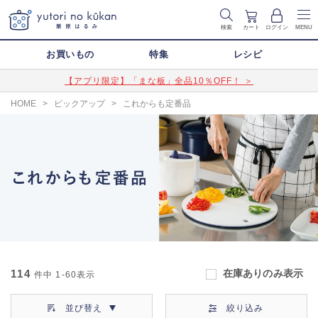
検索
カート
ログイン
MENU
お買いもの
特集
レシピ
【アプリ限定】「まな板」全品10％OFF！ ＞
HOME
>
ピックアップ
>
これからも定番品
114
在庫ありのみ表示
件中
1-60
表示
並び替え
絞り込み