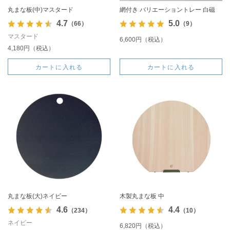
丸まな板(中)マスタード
網付き バリエーショントレー 白磁
4.7
5.0
（66）
（9）
マスタード
6,600円（税込）
4,180円（税込）
カートに入れる
カートに入れる
丸まな板(大)ネイビー
木製丸まな板 中
4.6
4.4
（234）
（10）
ネイビー
6,820円（税込）