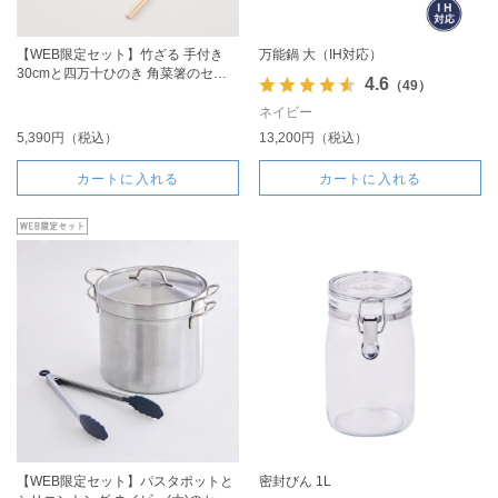
【WEB限定セット】竹ざる 手付き
万能鍋 大（IH対応）
30cmと四万十ひのき 角菜箸のセッ
4.6
（49）
ト
ネイビー
5,390円（税込）
13,200円（税込）
カートに入れる
カートに入れる
【WEB限定セット】パスタポットと
密封びん 1L