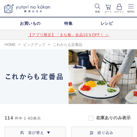
検索
カート
ログイン
MENU
お買いもの
特集
レシピ
【アプリ限定】「まな板」全品10％OFF！ ＞
HOME
>
ピックアップ
>
これからも定番品
114
在庫ありのみ表示
件中
1-60
表示
並び替え
絞り込み