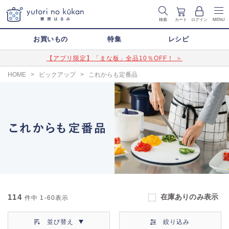
検索
カート
ログイン
MENU
お買いもの
特集
レシピ
【アプリ限定】「まな板」全品10％OFF！ ＞
HOME
>
ピックアップ
>
これからも定番品
114
在庫ありのみ表示
件中
1-60
表示
並び替え
絞り込み