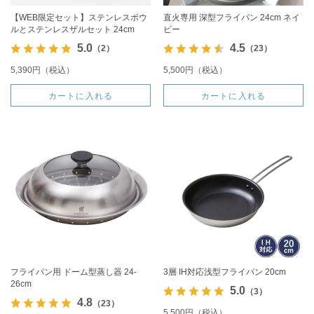
【WEB限定セット】ステンレスボウ
直火専用 深型フライパン 24cm ネイ
ルとステンレスザルセット 24cm
ビー
5.0
4.5
（2）
（23）
5,390円（税込）
5,500円（税込）
カートに入れる
カートに入れる
フライパン用 ドーム型蒸し器 24-
3層 IH対応浅型フライパン 20cm
26cm
5.0
（3）
4.8
（23）
5,500円（税込）