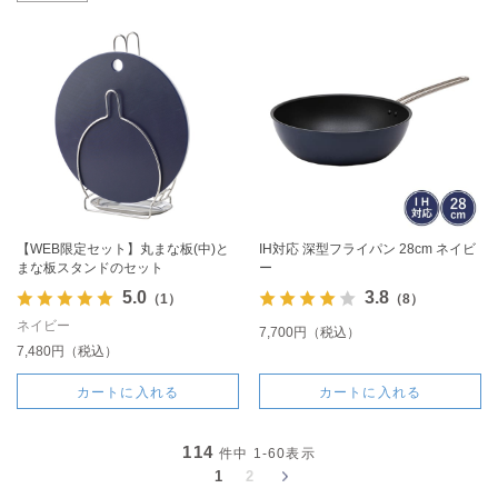
【WEB限定セット】丸まな板(中)と
IH対応 深型フライパン 28cm ネイビ
まな板スタンドのセット
ー
5.0
3.8
（1）
（8）
ネイビー
7,700円（税込）
7,480円（税込）
カートに入れる
カートに入れる
114
件中
1-60
表示
1
2