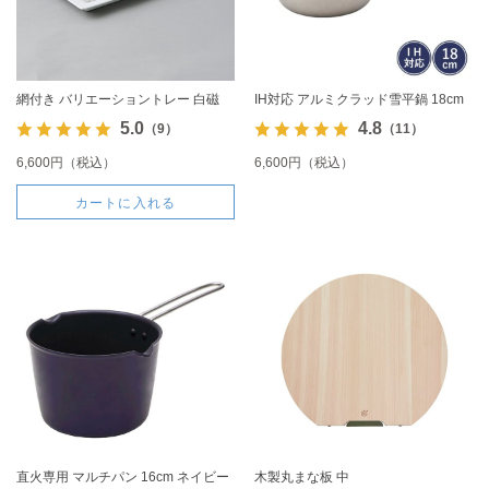
網付き バリエーショントレー 白磁
IH対応 アルミクラッド雪平鍋 18cm
5.0
4.8
（9）
（11）
6,600円（税込）
6,600円（税込）
カートに入れる
直火専用 マルチパン 16cm ネイビー
木製丸まな板 中