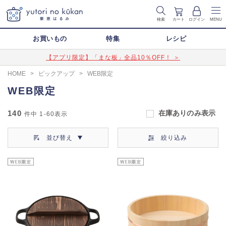
検索
カート
ログイン
MENU
お買いもの
特集
レシピ
【アプリ限定】「まな板」全品10％OFF！ ＞
HOME
>
ピックアップ
>
WEB限定
WEB限定
140
在庫ありのみ表示
件中
1-60
表示
並び替え
絞り込み