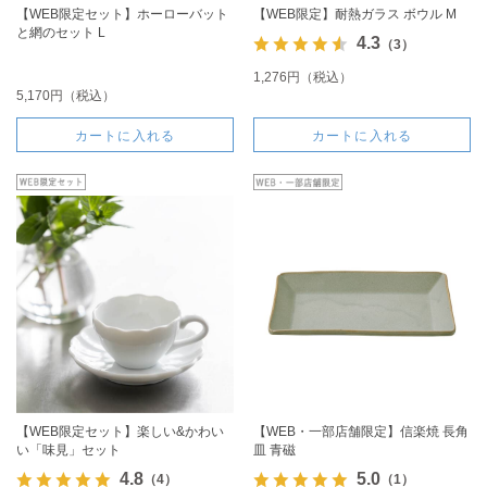
【WEB限定セット】ホーローバット
【WEB限定】耐熱ガラス ボウル M
と網のセット L
4.3
（3）
1,276円（税込）
5,170円（税込）
カートに入れる
カートに入れる
【WEB限定セット】楽しい&かわい
【WEB・一部店舗限定】信楽焼 長角
い「味見」セット
皿 青磁
4.8
5.0
（4）
（1）