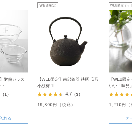
ト】耐熱ガラス
【WEB限定】南部鉄器 鉄瓶 瓜形
【WEB限定
ット
小紋梅 1L
いい「味見
0
4.7
（1）
（3）
）
19,800円（税込）
1,210円
入れる
カ