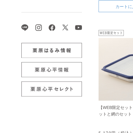
カートに
【WEB限定セッ
ットと網のセット 
5,170円（税込