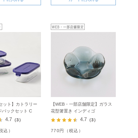
定セット】カトラリー
【WEB・一部店舗限定】ガラス
パックセット C
花型箸置き インディゴ
4.7
4.7
（3）
（3）
（税込）
770円（税込）