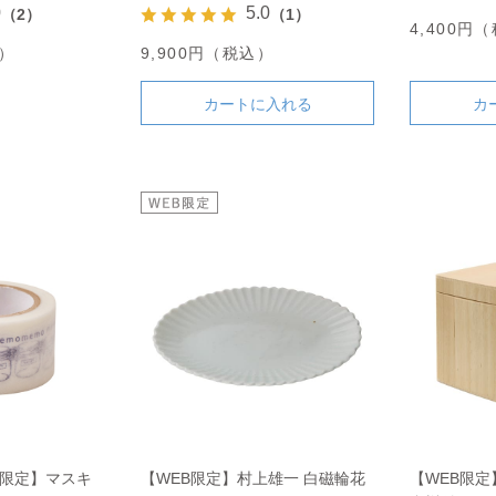
イフ S
0
5.0
（2）
（1）
4,400円
込）
9,900円（税込）
カートに入れる
カ
舗限定】マスキ
【WEB限定】村上雄一 白磁輪花
【WEB限定