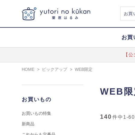
お買
【公
HOME
>
ピックアップ
>
WEB限定
WEB限
お買いもの
お買いもの特集
140
件中
1-60
新商品
これからも定番品