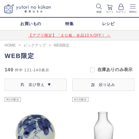
検索
カート
ログイン
MENU
お買いもの
特集
レシピ
【アプリ限定】「まな板」全品10％OFF！ ＞
HOME
>
ピックアップ
>
WEB限定
WEB限定
140
在庫ありのみ表示
件中
121-140
表示
並び替え
絞り込み