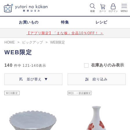
検索
カート
ログイン
MENU
お買いもの
特集
レシピ
【アプリ限定】「まな板」全品10％OFF！ ＞
HOME
>
ピックアップ
>
WEB限定
WEB限定
140
在庫ありのみ表示
件中
121-140
表示
並び替え
絞り込み