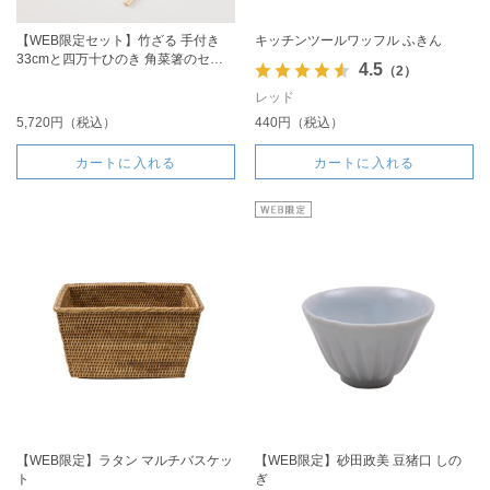
【WEB限定セット】竹ざる 手付き
キッチンツールワッフル ふきん
33cmと四万十ひのき 角菜箸のセッ
4.5
（2）
ト
レッド
5,720円（税込）
440円（税込）
カートに入れる
カートに入れる
【WEB限定】ラタン マルチバスケッ
【WEB限定】砂田政美 豆猪口 しの
ト
ぎ