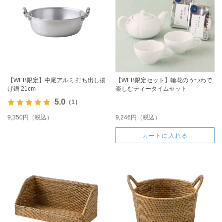
【WEB限定】中尾アルミ 打ち出し揚
【WEB限定セット】輪花のうつわで
げ鍋 21cm
楽しむティータイムセット
5.0
（1）
9,350円（税込）
9,246円（税込）
カートに入れる