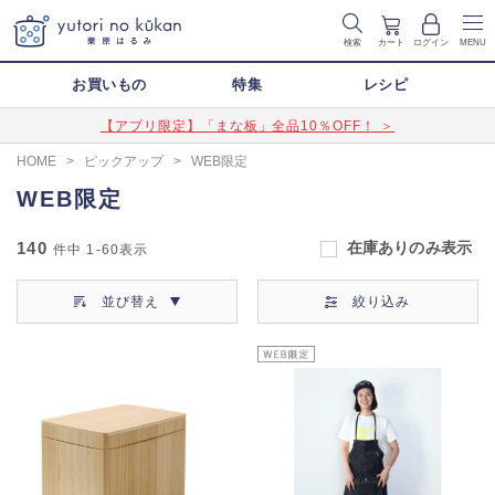
検索
カート
ログイン
MENU
お買いもの
特集
レシピ
【アプリ限定】「まな板」全品10％OFF！ ＞
HOME
>
ピックアップ
>
WEB限定
WEB限定
140
在庫ありのみ表示
件中
1-60
表示
並び替え
絞り込み