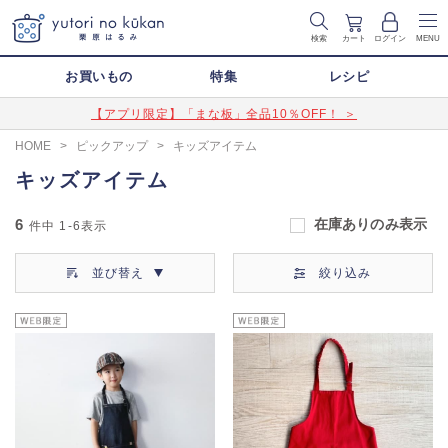
検索
カート
ログイン
MENU
お買いもの
特集
レシピ
【アプリ限定】「まな板」全品10％OFF！ ＞
HOME
>
ピックアップ
>
キッズアイテム
キッズアイテム
6
在庫ありのみ表示
件中
1-6
表示
並び替え
絞り込み