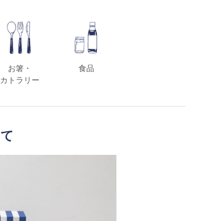
お箸・
食品
カトラリー
いて