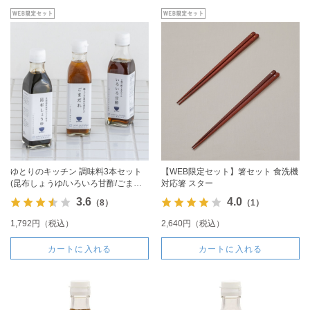
ゆとりのキッチン 調味料3本セット
【WEB限定セット】箸セット 食洗機
(昆布しょうゆ/いろいろ甘酢/ごまだ
対応箸 スター
れ)
3.6
4.0
（8）
（1）
1,792円（税込）
2,640円（税込）
カートに入れる
カートに入れる