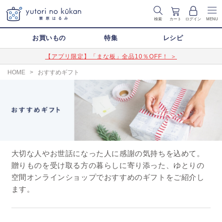
検索
カート
ログイン
MENU
お買いもの
特集
レシピ
【アプリ限定】「まな板」全品10％OFF！ ＞
HOME
>
おすすめギフト
大切な人やお世話になった人に感謝の気持ちを込めて。
贈りものを受け取る方の暮らしに寄り添った、ゆとりの
空間オンラインショップでおすすめのギフトをご紹介し
ます。