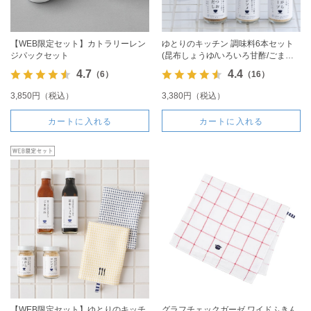
【WEB限定セット】カトラリーレン
ゆとりのキッチン 調味料6本セット
ジパックセット
(昆布しょうゆ/いろいろ甘酢/ごまだ
れ/かつおだし/コンソメ/鶏がらスー
4.7
4.4
（6）
（16）
プ)
3,850円（税込）
3,380円（税込）
カートに入れる
カートに入れる
【WEB限定セット】ゆとりのキッチ
グラフチェックガーゼ ワイドふきん