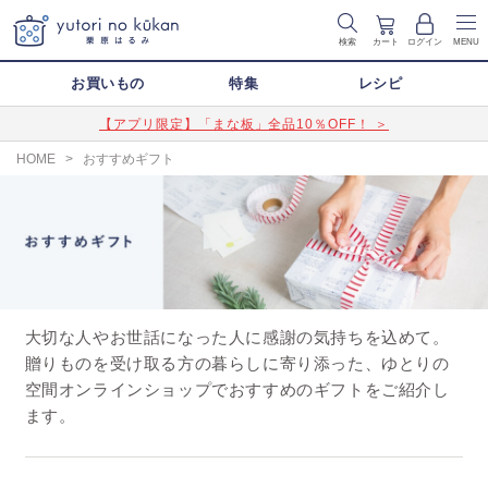
検索
カート
ログイン
MENU
お買いもの
特集
レシピ
【アプリ限定】「まな板」全品10％OFF！ ＞
HOME
>
おすすめギフト
大切な人やお世話になった人に感謝の気持ちを込めて。
贈りものを受け取る方の暮らしに寄り添った、ゆとりの
空間オンラインショップでおすすめのギフトをご紹介し
ます。