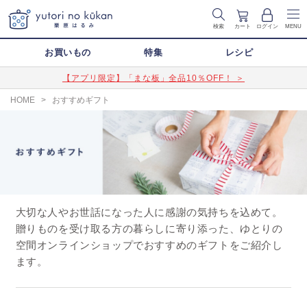
検索
カート
ログイン
MENU
お買いもの
特集
レシピ
【アプリ限定】「まな板」全品10％OFF！ ＞
HOME
>
おすすめギフト
大切な人やお世話になった人に感謝の気持ちを込めて。
贈りものを受け取る方の暮らしに寄り添った、ゆとりの
空間オンラインショップでおすすめのギフトをご紹介し
ます。