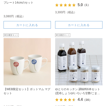
プレート14cmのセット
5.0
（1）
3,300円（税込）
3,080円（税込）
カートに入れる
カートに入れる
【WEB限定セット】ポットマム マグ
ゆとりのキッチン 調味料6本セット
セット
(昆布しょうゆ/いろいろ甘酢/ごまだ
れ/かつおだし/コンソメ/鶏がらスー
4.4
（16）
プ)