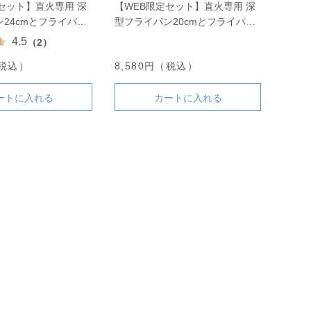
セット】直火専用 深
【WEB限定セット】直火専用 深
24cmとフライパン
型フライパン20cmとフライパン
ット
カバーのセット
4.5
（2）
（税込）
8,580円（税込）
ートに入れる
カートに入れる