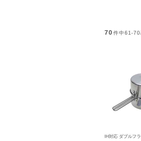
70
件中
61-70
IH対応 ダブルフラ