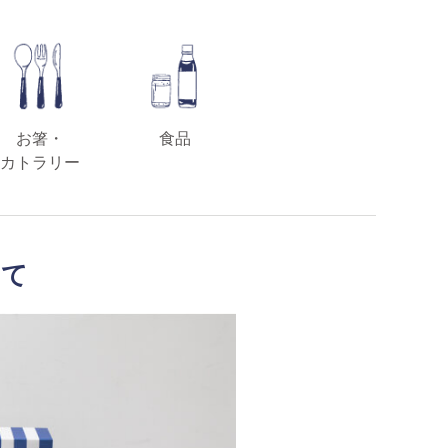
お箸・
食品
カトラリー
いて