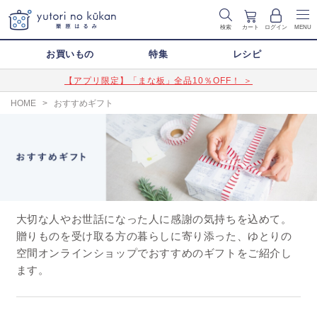
検索
カート
ログイン
MENU
お買いもの
特集
レシピ
【アプリ限定】「まな板」全品10％OFF！ ＞
HOME
>
おすすめギフト
大切な人やお世話になった人に感謝の気持ちを込めて。
贈りものを受け取る方の暮らしに寄り添った、ゆとりの
空間オンラインショップでおすすめのギフトをご紹介し
ます。