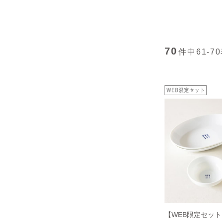
70
件中
61-70
【WEB限定セッ