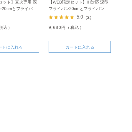
セット】直火専用 深
【WEB限定セット】IH対応 深型
20cmとフライパン
フライパン20cmとフライパンカ
ット
バーのセット
5.0
（2）
（税込）
9,680円（税込）
ートに入れる
カートに入れる