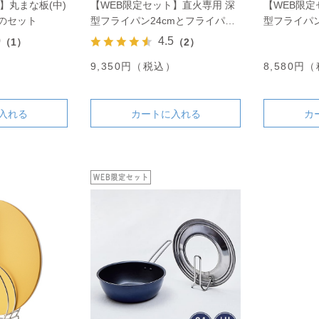
】丸まな板(中)
【WEB限定セット】直火専用 深
【WEB限定
のセット
型フライパン24cmとフライパン
型フライパン
カバーのセット
カバーのセ
0
4.5
（1）
（2）
9,350円（税込）
8,580円
）
入れる
カートに入れる
カ