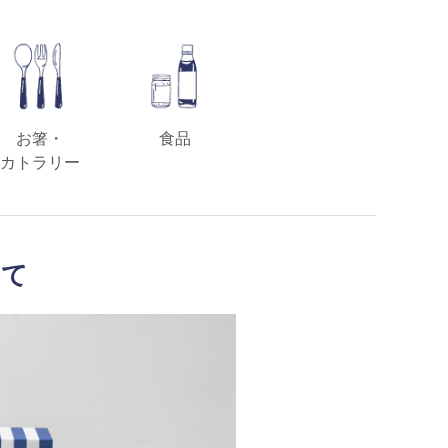
お箸・
食品
カトラリー
いて