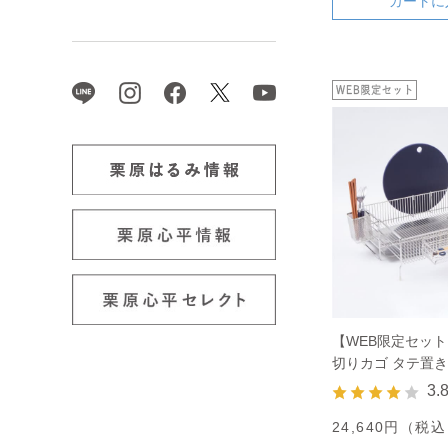
カートに
【WEB限定セッ
切りカゴ タテ置き 
ット
3.
24,640円（税