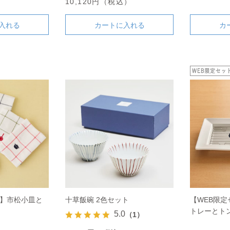
）
10,120円（税込）
入れる
カートに入れる
カ
ト】市松小皿と
十草飯碗 2色セット
【WEB限
トレーとト
5.0
（1）