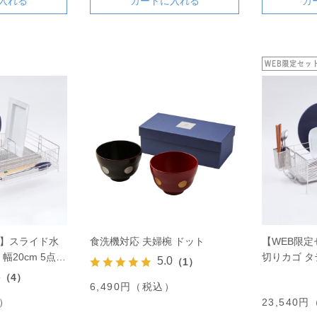
入れる
カートに入れる
カ
ト】スライド水
食洗機対応 夫婦椀 ドット
【WEB限
幅20cm 5点セ
切りカゴ タテ
5.0
（1）
ット
8
（4）
6,490円（税込）
込）
23,540