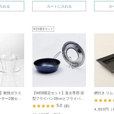
入れる
カートに入れる
カ
ト】耐熱ガラス
【WEB限定セット】直火専用 深
網付き リム
ーサー2個セッ
型フライパン28cmとフライパン
カバーのセット
5.0
（2）
4,950円