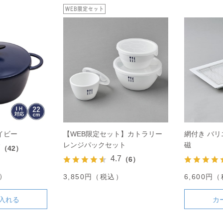
ネイビー
【WEB限定セット】カトラリー
網付き バリ
レンジパックセット
磁
7
（42）
4.7
（6）
込）
3,850円（税込）
6,600円
入れる
カ