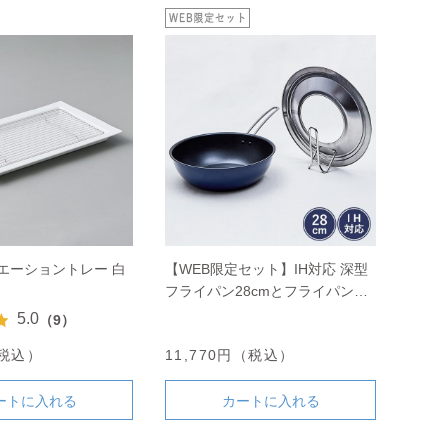
エーショントレー 白
【WEB限定セット】IH対応 深型
フライパン28cmとフライパンカ
バーのセット
5.0
（9）
（税込）
11,770円（税込）
ートに入れる
カートに入れる