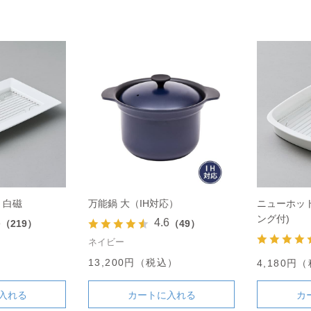
 白磁
万能鍋 大（IH対応）
ニューホッ
ング付)
8
4.6
（219）
（49）
ネイビー
）
13,200円（税込）
4,180円
入れる
カートに入れる
カ