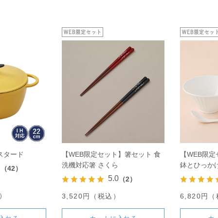
マスタード
【WEB限定セット】箸セット 食
【WEB限
洗機対応箸 さくら
鉢とひっか
7
（42）
セット
5.0
（2）
込）
3,520円（税込）
6,820円