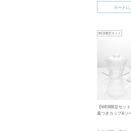
カートに
【WEB限定セッ
蓋つきカップ&ソ
ト