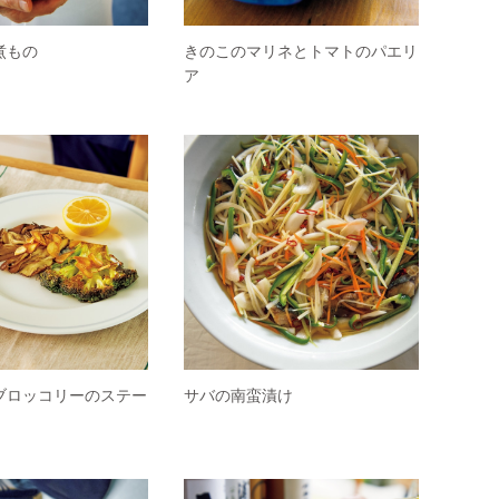
煮もの
きのこのマリネとトマトのパエリ
ア
ブロッコリーのステー
サバの南蛮漬け