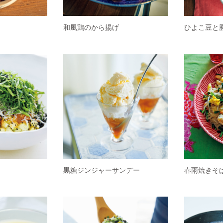
和風鶏のから揚げ
ひよこ豆と
黒糖ジンジャーサンデー
春雨焼きそ