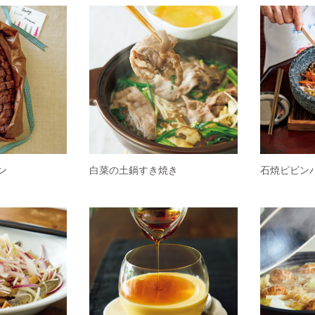
ン
白菜の土鍋すき焼き
石焼ピビン