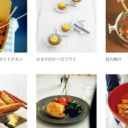
ライドチキン
ホタテのチーズフライ
鮭の粕汁