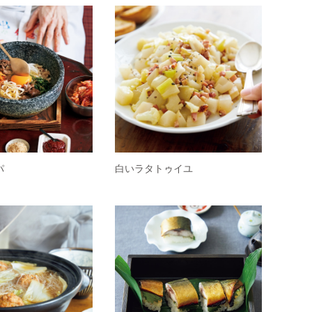
パ
白いラタトゥイユ