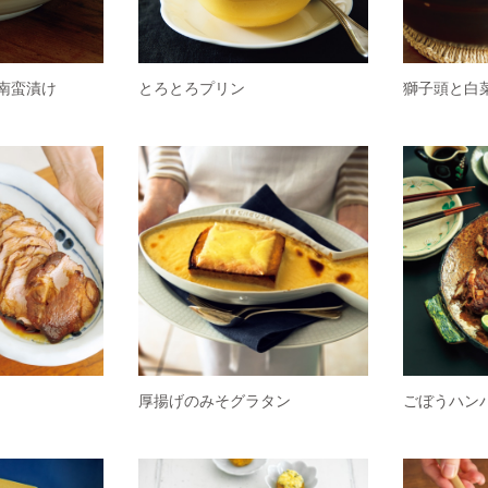
南蛮漬け
とろとろプリン
獅子頭と白
厚揚げのみそグラタン
ごぼうハン