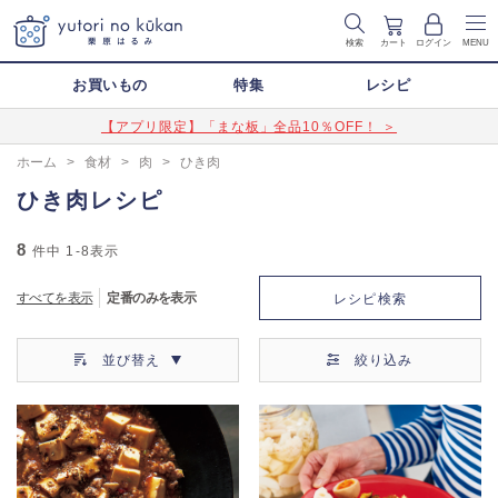
検索
カート
ログイン
MENU
お買いもの
特集
レシピ
【アプリ限定】「まな板」全品10％OFF！ ＞
ホーム
>
食材
>
肉
>
ひき肉
ひき肉レシピ
8
件中
1-8
表示
すべてを表示
定番のみを表示
レシピ検索
並び替え
絞り込み