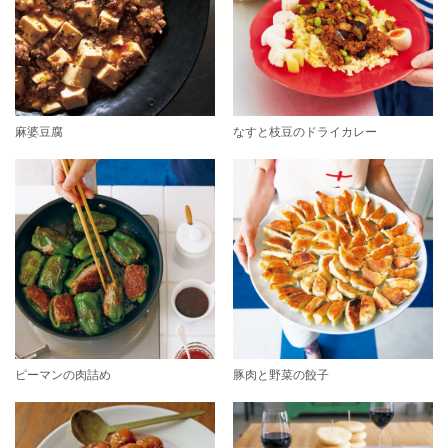
麻婆豆腐
なすと枝豆のドライカレー
ピーマンの肉詰め
豚肉と野菜の餃子