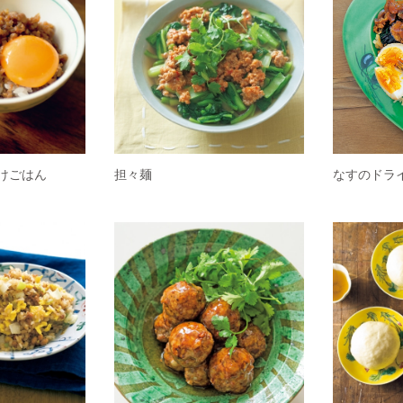
けごはん
担々麺
なすのドラ