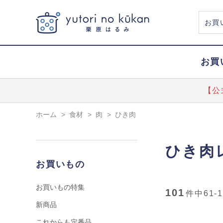
お買
【公
ホーム
>
食材
>
肉
>
ひき肉
ひき肉
お買いもの
お買いもの特集
101
件中
61-
新商品
これからも定番品