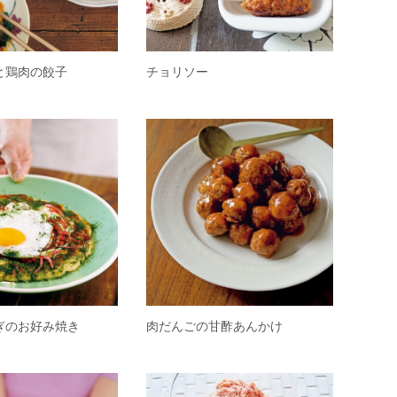
と鶏肉の餃子
チョリソー
ぎのお好み焼き
肉だんごの甘酢あんかけ