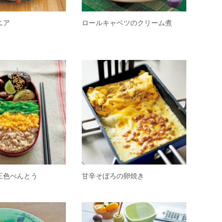
ニア
ロールキャベツのクリーム煮
三色べんとう
甘辛そぼろの卵焼き