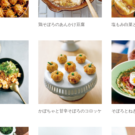
鶏そぼろのあんかけ豆腐
塩もみ白菜
かぼちゃと甘辛そぼろのコロッケ
そぼろとね