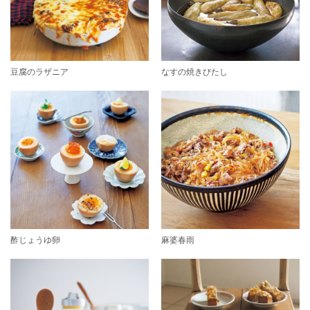
豆腐のラザニア
なすの焼きびたし
酢じょうゆ卵
麻婆春雨