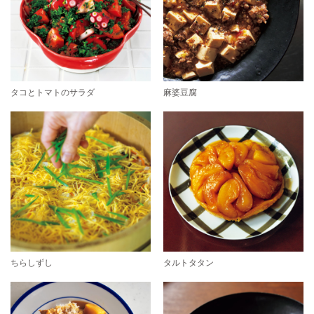
タコとトマトのサラダ
麻婆豆腐
ちらしずし
タルトタタン