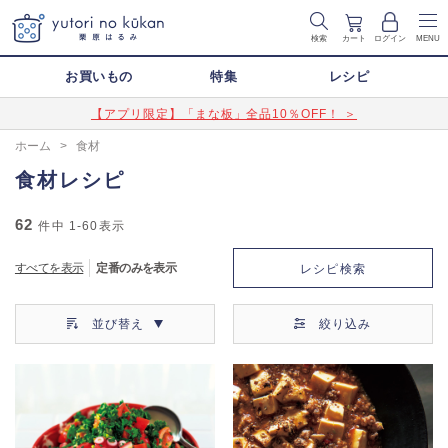
検索
カート
ログイン
MENU
お買いもの
特集
レシピ
【アプリ限定】「まな板」全品10％OFF！ ＞
ホーム
>
食材
食材レシピ
62
件中
1-60
表示
すべてを表示
定番のみを表示
レシピ検索
並び替え
絞り込み