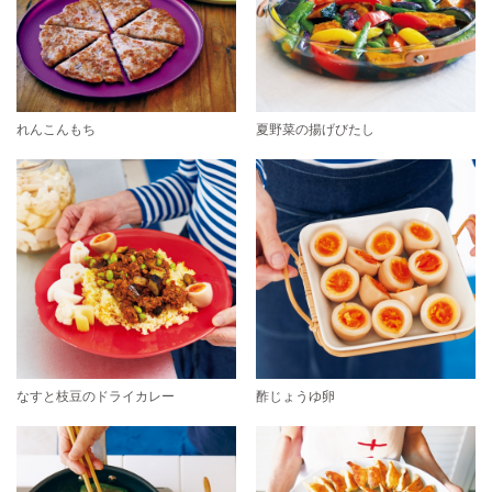
れんこんもち
夏野菜の揚げびたし
なすと枝豆のドライカレー
酢じょうゆ卵