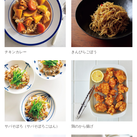
チキンカレー
きんぴらごぼう
サバそぼろ（サバそぼろごはん）
鶏のから揚げ