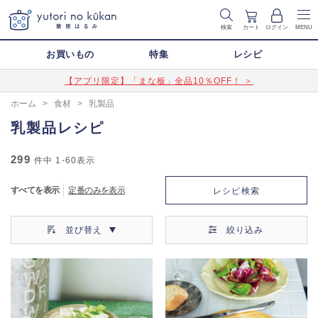
検索
カート
ログイン
MENU
お買いもの
特集
レシピ
【アプリ限定】「まな板」全品10％OFF！ ＞
ホーム
>
食材
>
乳製品
乳製品レシピ
299
件中
1-60
表示
すべてを表示
定番のみを表示
レシピ検索
並び替え
絞り込み