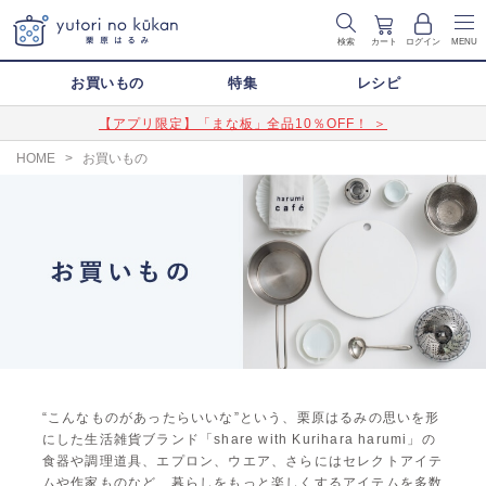
検索
カート
ログイン
MENU
お買いもの
特集
レシピ
【アプリ限定】「まな板」全品10％OFF！ ＞
HOME
>
お買いもの
“こんなものがあったらいいな”という、栗原はるみの思いを形
にした生活雑貨ブランド「share with Kurihara harumi」の
食器や調理道具、エプロン、ウエア、さらにはセレクトアイテ
ムや作家ものなど、暮らしをもっと楽しくするアイテムを多数