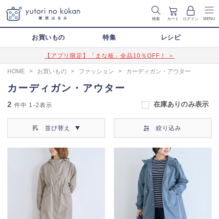
検索
カート
ログイン
MENU
お買いもの
特集
レシピ
【アプリ限定】「まな板」全品10％OFF！ ＞
HOME
>
お買いもの
>
ファッション
>
カーディガン・アウター
カーディガン・アウター
2
在庫ありのみ表示
件中
1-2
表示
並び替え
絞り込み