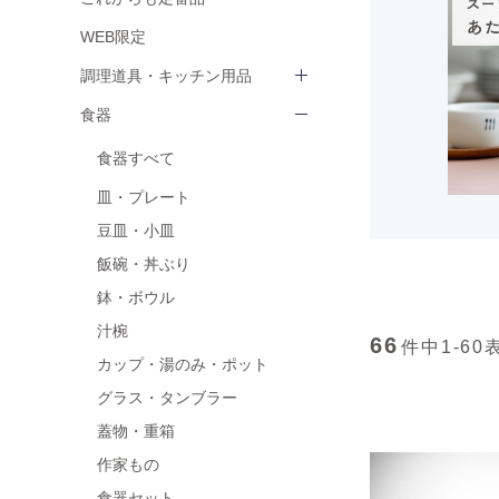
WEB限定
調理道具・キッチン用品
食器
食器すべて
皿・プレート
豆皿・小皿
飯碗・丼ぶり
鉢・ボウル
汁椀
66
件中
1-60
カップ・湯のみ・ポット
グラス・タンブラー
蓋物・重箱
作家もの
食器セット