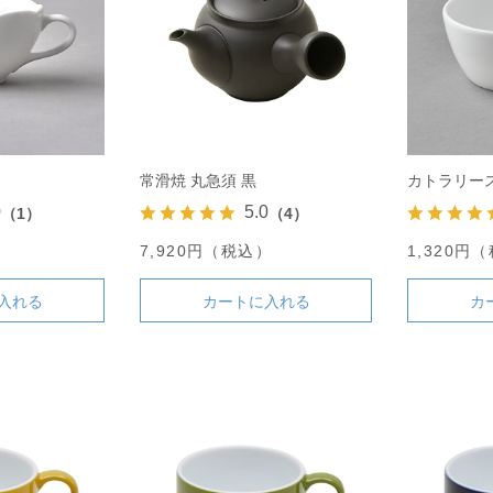
常滑焼 丸急須 黒
カトラリー
0
5.0
（1）
（4）
）
7,920円（税込）
1,320円
入れる
カートに入れる
カ