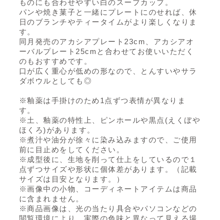
ものにも合わせやすい白のスープカップ。
パンや焼き菓子と一緒にプレートにのせれば、休
日のブランチやティータイムがより楽しくなりま
す。
同月発売のアカシアプレート23cm、アカシアオ
ーバルプレート25cmと合わせてお使いいただく
のもおすすめです。
口が広く重心が低めの形なので、とんすいやサラ
ダボウルとしても◎
※釉薬は手掛けのため1点ずつ表情が異なりま
す。
※土、釉薬の特性上、ピンホールや黒点(えくぼや
ほくろ)があります。
※煮汁や油分が徐々に染み込みますので、ご使用
前に目止めをしてください。
※成型後に、生地を削って仕上をしているので１
点ずつサイズや形状に個体差があります。（記載
サイズは目安となります。）
※画像中の小物、コーディネートアイテムは商品
に含まれません。
※商品画像は、光の当たり具合やパソコンなどの
閲覧環境により、実際の色味と異なって見える場