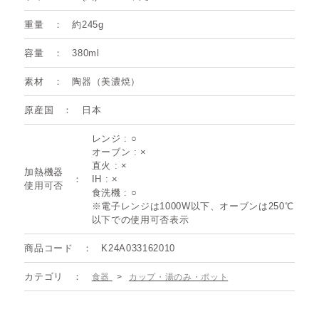
重量
約245g
容量
380ml
素材
陶器（美濃焼）
原産国
日本
レンジ : ○
オーブン : ×
直火 : ×
加熱機器
IH : ×
使用可否
食洗機 : ○
※電子レンジは1000W以下、オーブンは250℃
以下での使用可否表示
商品コード
K24A033162010
カテゴリ
食器
>
カップ・湯のみ・ポット