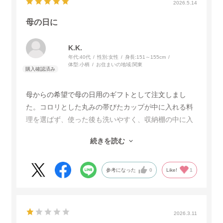
2026.5.14
母の日に
K.K.
年代:
40代
性別:
女性
身長:
151～155cm
体型:
小柄
お住まいの地域:
関東
母からの希望で母の日用のギフトとして注文しまし
た。コロリとした丸みの帯びたカップが中に入れる料
理を選ばず、使った後も洗いやすく、収納棚の中に入
れても可愛くてとても気に入っているそうです。
続きを読む
母の日に届かないかもしれないと思っておりました
が、配送が早く母の日の前に届けていただき助かりま
した。とても母が喜んでおりました。
参考になった
0
Like!
1
2026.3.11