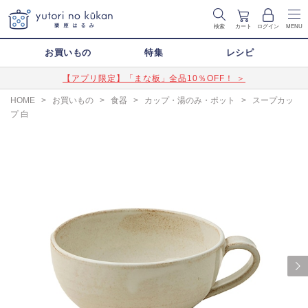
検索
カート
ログイン
MENU
お買いもの
特集
レシピ
【アプリ限定】「まな板」全品10％OFF！ ＞
HOME
>
お買いもの
>
食器
>
カップ・湯のみ・ポット
>
スープカッ
プ 白
Next