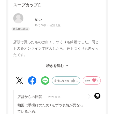
スープカップ白
めい
年代:
50代
性別:
女性
店頭で買ったものは白く、つくりも綺麗でした。同じ
ものをオンラインで購入したら、色もつくりも悪かっ
たです。
続きを読む
お店の方に聞いたら、焼き物は色が安定してないとい
うようなことを言われましたが、店頭に並んでいるも
の、お店で注文したものは、全部白くきれいでした。
参考になった
1
Like!
1
以前オンラインで購入したグラスもつくりが悪く交換
店舗からの回答
2026.3.13
しました。
釉薬は手掛けのため1点ずつ表情が異なっ
ているため、
オンラインでも店頭と同じく綺麗なものを送っていた