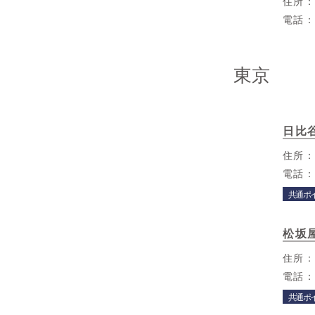
住所
電話
東京
日比
住所
電話
共通ポ
松坂
住所
電話
共通ポ