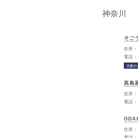
神奈川
そご
住所
電話
共通ポ
髙島
住所
電話
ODA
住所
電話