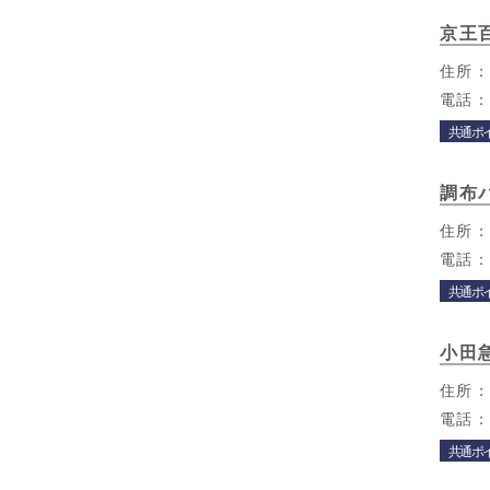
京王
住所
電話
共通ポ
調布
住所
電話
共通ポ
小田
住所
電話
共通ポ