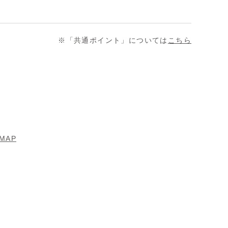
※「共通ポイント」については
こちら
MAP