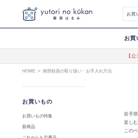
お買
【公
HOME
>
南部鉄器の取り扱い・お手入れ方法
お買いもの
岩手
お買いもの特集
楽し
新商品
この
これからも定番品