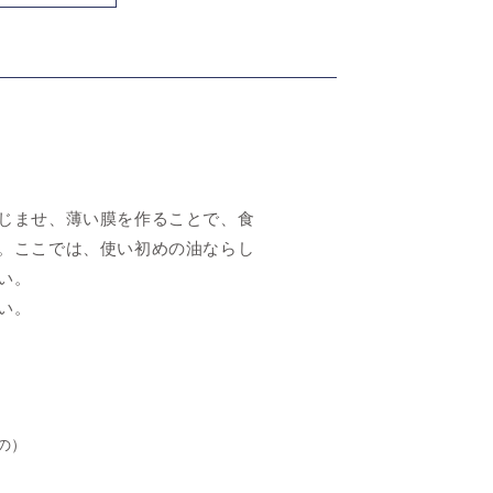
じませ、薄い膜を作ることで、食
。ここでは、使い初めの油ならし
い。
い。
の）