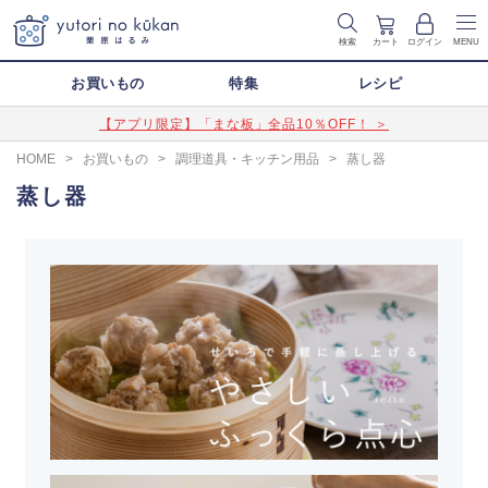
検索
カート
ログイン
MENU
お買いもの
特集
レシピ
【アプリ限定】「まな板」全品10％OFF！ ＞
HOME
>
お買いもの
>
調理道具・キッチン用品
>
蒸し器
蒸し器