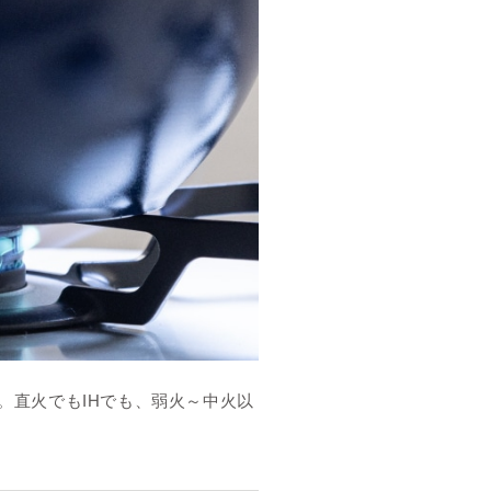
。直火でもIHでも、弱火～中火以