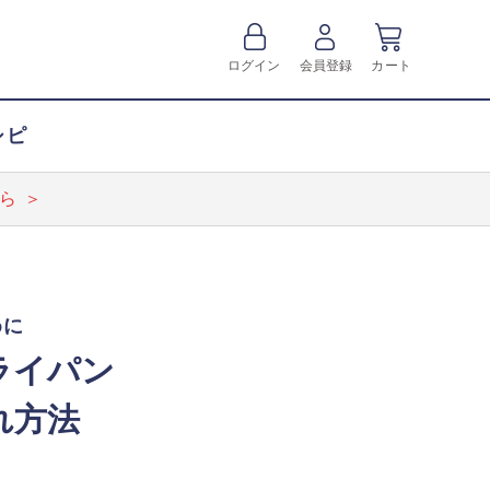
ログイン
会員登録
カート
シピ
ら ＞
めに
ライパン
れ方法