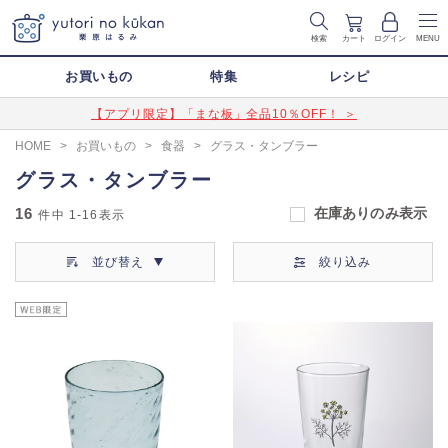
検索
カート
ログイン
MENU
お買いもの
特集
レシピ
【アプリ限定】「まな板」全品10％OFF！ ＞
HOME
>
お買いもの
>
食器
>
グラス・タンブラー
グラス・タンブラー
16
在庫ありのみ表示
件中
1-16
表示
並び替え
絞り込み