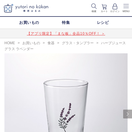
検索
カート
ログイン
MENU
お買いもの
特集
レシピ
【アプリ限定】「まな板」全品10％OFF！ ＞
HOME
>
お買いもの
>
食器
>
グラス・タンブラー
>
ハーブジュース
グラス ラベンダー
Next