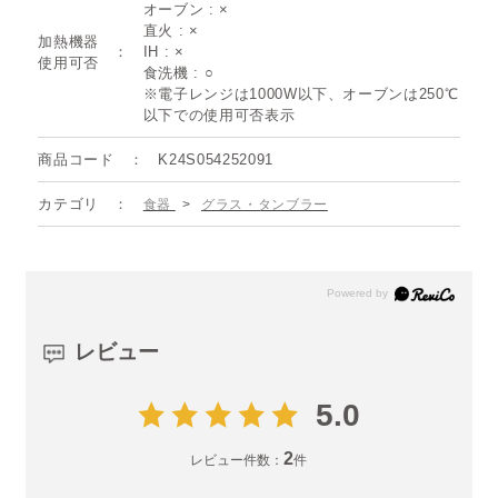
オーブン : ×
直火 : ×
加熱機器
IH : ×
使用可否
食洗機 : ○
※電子レンジは1000W以下、オーブンは250℃
以下での使用可否表示
商品コード
K24S054252091
カテゴリ
食器
>
グラス・タンブラー
レビュー
5.0
2
レビュー件数：
件