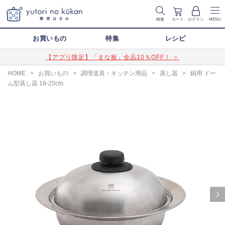
検索
カート
ログイン
MENU
お買いもの
特集
レシピ
【アプリ限定】「まな板」全品10％OFF！ ＞
HOME
>
お買いもの
>
調理道具・キッチン用品
>
蒸し器
>
鍋用 ドー
ム型蒸し器 18-20cm
Next