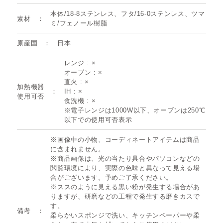
本体/18-8ステンレス、フタ/16-0ステンレス、ツマ
素材
ミ/フェノール樹脂
原産国
日本
レンジ : ×
オーブン : ×
直火 : ×
加熱機器
IH : ×
使用可否
食洗機 : ×
※電子レンジは1000W以下、オーブンは250℃
以下での使用可否表示
※画像中の小物、コーディネートアイテムは商品
に含まれません。
※商品画像は、光の当たり具合やパソコンなどの
閲覧環境により、実際の色味と異なって見える場
合がございます。予めご了承ください。
※ススのように見える黒い粉が発生する場合があ
りますが、研磨などの工程で発生する磨きカスで
す。
備考
柔らかいスポンジで洗い、キッチンペーパーや柔