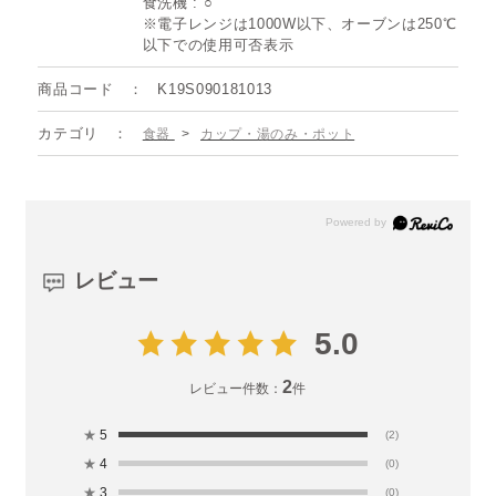
食洗機 : ○
※電子レンジは1000W以下、オーブンは250℃
以下での使用可否表示
商品コード
K19S090181013
カテゴリ
食器
>
カップ・湯のみ・ポット
レビュー
5.0
2
レビュー件数：
件
★
5
(2)
★
4
(0)
★
3
(0)