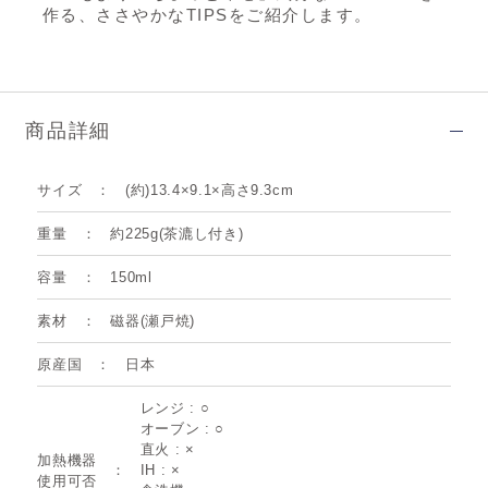
作る、ささやかなTIPSをご紹介します。
商品詳細
サイズ
(約)13.4×9.1×高さ9.3cm
重量
約225g(茶漉し付き)
容量
150ml
素材
磁器(瀬戸焼)
原産国
日本
レンジ : ○
オーブン : ○
直火 : ×
加熱機器
IH : ×
使用可否