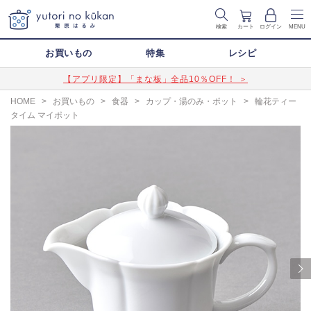
検索
カート
ログイン
MENU
お買いもの
特集
レシピ
【アプリ限定】「まな板」全品10％OFF！ ＞
HOME
>
お買いもの
>
食器
>
カップ・湯のみ・ポット
>
輪花ティー
タイム マイポット
Next