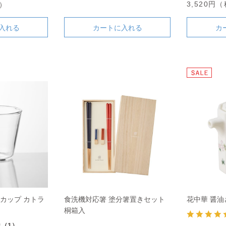
3,520円
込）
入れる
カートに入れる
カ
カップ カトラ
食洗機対応箸 塗分箸置きセット
花中華 醤油
桐箱入
0
（1）