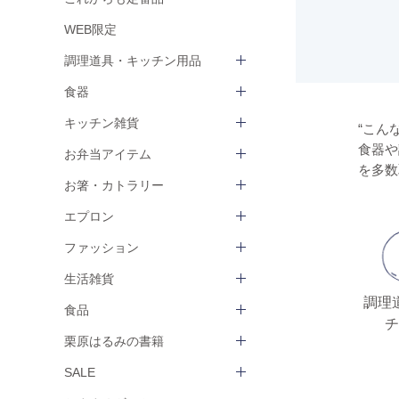
WEB限定
調理道具・キッチン用品
食器
キッチン雑貨
“こん
食器や
お弁当アイテム
を多数
お箸・カトラリー
エプロン
ファッション
生活雑貨
調理
食品
チ
栗原はるみの書籍
SALE