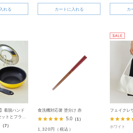
入れる
カートに入れる
カ
ト】着脱ハンド
食洗機対応箸 塗分け 赤
フェイクレザ
セットとフライ
5.0
（1）
ト
3
（7）
ホワイト
1,320円（税込）