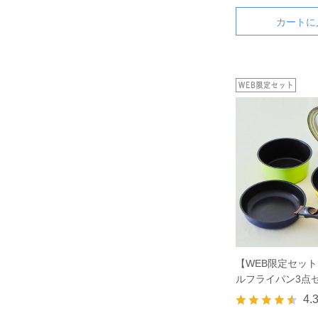
カートに
【WEB限定セッ
ルフライパン3点
パンカバーのセッ
4.