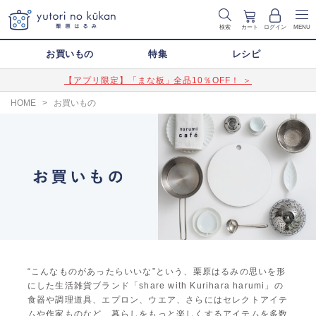
検索
カート
ログイン
MENU
お買いもの
特集
レシピ
【アプリ限定】「まな板」全品10％OFF！ ＞
HOME
>
お買いもの
“こんなものがあったらいいな”という、栗原はるみの思いを形
にした生活雑貨ブランド「share with Kurihara harumi」の
食器や調理道具、エプロン、ウエア、さらにはセレクトアイテ
ムや作家ものなど、暮らしをもっと楽しくするアイテムを多数